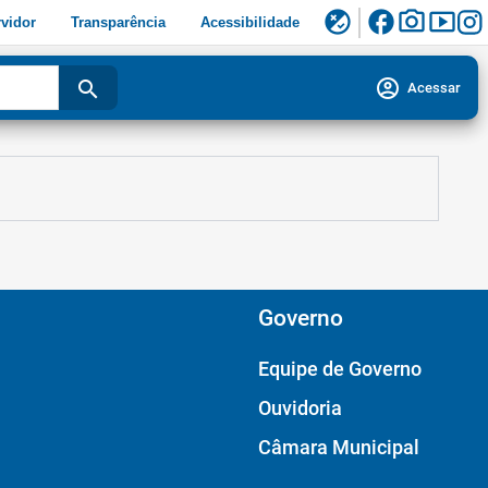
facebook
photo_camera
smart_display
flaky
vidor
Transparência
Acessibilidade
account_circle
search
Acessar
Governo
Equipe de Governo
Ouvidoria
Câmara Municipal