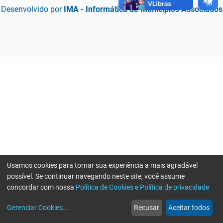
Desenvolvido por
IMA - Informática de Municípios Associados
Usamos cookies para tornar sua experiência a mais agradável
possível. Se continuar navegando neste site, você assume
concordar com nossa
Política de Cookies e Política de privacidade
home
build_circle
event
web
more_horiz
Erro ao enviar informações, por favor tente novamente
Gerenciar Cookies
...
Recusar
Aceitar todos
Início
Serviços
Eventos
Notícias
Mais