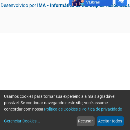
Desenvolvido por
IMA - Informática de Municípios Associados
Usamos cookies para tornar sua experiência a mais agradável
possível. Se continuar navegando neste site, você assume
concordar com nossa
Política de Cookies e Política de privacidade
home
build_circle
event
web
more_horiz
Erro ao enviar informações, por favor tente novamente
Gerenciar Cookies
...
Recusar
Aceitar todos
Início
Serviços
Eventos
Notícias
Mais