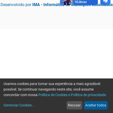
Desenvolvido por
IMA - Informática de Municípios Associados
Usamos cookies para tornar sua experiência a mais agradável
possível. Se continuar navegando neste site, você assume
concordar com nossa
Política de Cookies e Política de privacidade
home
build_circle
event
web
more_horiz
Erro ao enviar informações, por favor tente novamente
Gerenciar Cookies
...
Recusar
Aceitar todos
Início
Serviços
Eventos
Notícias
Mais