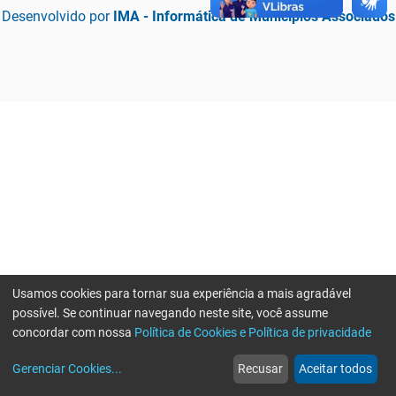
Desenvolvido por
IMA - Informática de Municípios Associados
Usamos cookies para tornar sua experiência a mais agradável
possível. Se continuar navegando neste site, você assume
concordar com nossa
Política de Cookies e Política de privacidade
home
build_circle
event
web
more_horiz
Erro ao enviar informações, por favor tente novamente
Gerenciar Cookies
...
Recusar
Aceitar todos
Início
Serviços
Eventos
Notícias
Mais