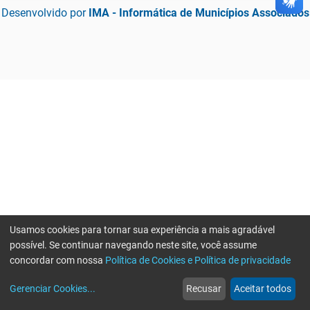
Desenvolvido por
IMA - Informática de Municípios Associados
Usamos cookies para tornar sua experiência a mais agradável
possível. Se continuar navegando neste site, você assume
concordar com nossa
Política de Cookies e Política de privacidade
home
build_circle
event
web
more_horiz
Gerenciar Cookies
...
Recusar
Aceitar todos
Início
Serviços
Eventos
Notícias
Mais