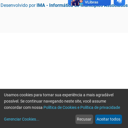
Desenvolvido por
IMA - Informática de Municípios Associados
Usamos cookies para tornar sua experiência a mais agradável
possível. Se continuar navegando neste site, você assume
concordar com nossa
Política de Cookies e Política de privacidade
home
build_circle
event
web
more_horiz
Erro ao enviar informações, por favor tente novamente
Gerenciar Cookies
...
Recusar
Aceitar todos
Início
Serviços
Eventos
Notícias
Mais