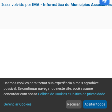
Desenvolvido por
IMA - Informática de Municípios Associados
Usamos cookies para tornar sua experiência a mais agradável
possível. Se continuar navegando neste site, você assume
concordar com nossa
Política de Cookies e Política de privacidade
home
build_circle
event
web
more_horiz
Gerenciar Cookies
...
Recusar
Aceitar todos
Início
Serviços
Eventos
Notícias
Mais