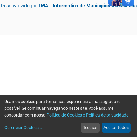
Desenvolvido por
IMA - Informática de Municípios Associados
Usamos cookies para tornar sua experiência a mais agradável
possível. Se continuar navegando neste site, você assume
concordar com nossa
Política de Cookies e Política de privacidade
home
build_circle
event
web
more_horiz
Erro ao enviar informações, por favor tente novamente
Gerenciar Cookies
...
Recusar
Aceitar todos
Início
Serviços
Eventos
Notícias
Mais