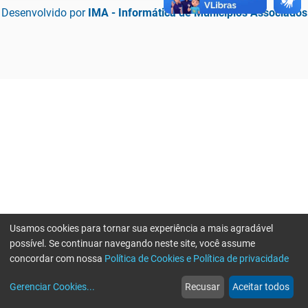
Desenvolvido por
IMA - Informática de Municípios Associados
Usamos cookies para tornar sua experiência a mais agradável
possível. Se continuar navegando neste site, você assume
concordar com nossa
Política de Cookies e Política de privacidade
home
build_circle
event
web
more_horiz
Erro ao enviar informações, por favor tente novamente
Gerenciar Cookies
...
Recusar
Aceitar todos
Início
Serviços
Eventos
Notícias
Mais