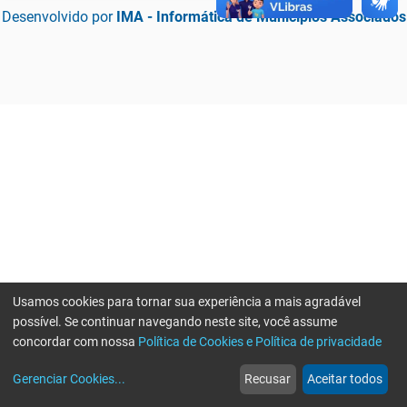
Desenvolvido por
IMA - Informática de Municípios Associados
Usamos cookies para tornar sua experiência a mais agradável
possível. Se continuar navegando neste site, você assume
concordar com nossa
Política de Cookies e Política de privacidade
home
build_circle
event
web
more_horiz
Erro ao enviar informações, por favor tente novamente
Gerenciar Cookies
...
Recusar
Aceitar todos
Início
Serviços
Eventos
Notícias
Mais