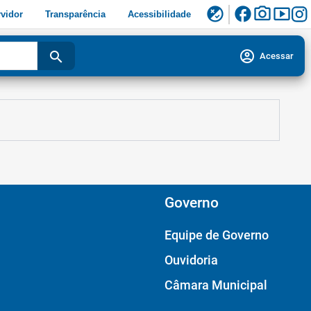
facebook
photo_camera
smart_display
flaky
vidor
Transparência
Acessibilidade
account_circle
search
Acessar
Governo
Equipe de Governo
Ouvidoria
Câmara Municipal