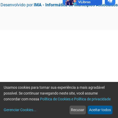
Desenvolvido por
IMA - Informática de Municípios Associados
Usamos cookies para tornar sua experiência a mais agradável
possível. Se continuar navegando neste site, você assume
concordar com nossa
Política de Cookies e Política de privacidade
home
build_circle
event
web
more_horiz
Erro ao enviar informações, por favor tente novamente
Gerenciar Cookies
...
Recusar
Aceitar todos
Início
Serviços
Eventos
Notícias
Mais