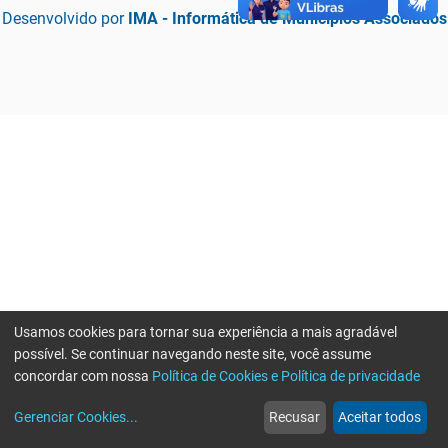
Desenvolvido por
IMA - Informática de Municípios Associados
Usamos cookies para tornar sua experiência a mais agradável
possível. Se continuar navegando neste site, você assume
concordar com nossa
Política de Cookies e Política de privacidade
home
build_circle
event
web
more_horiz
Erro ao enviar informações, por favor tente novamente
Gerenciar Cookies
...
Recusar
Aceitar todos
Início
Serviços
Eventos
Notícias
Mais