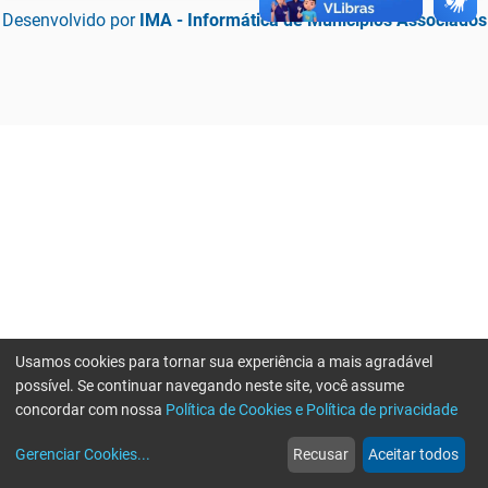
Desenvolvido por
IMA - Informática de Municípios Associados
Usamos cookies para tornar sua experiência a mais agradável
possível. Se continuar navegando neste site, você assume
concordar com nossa
Política de Cookies e Política de privacidade
home
build_circle
event
web
more_horiz
Erro ao enviar informações, por favor tente novamente
Gerenciar Cookies
...
Recusar
Aceitar todos
Início
Serviços
Eventos
Notícias
Mais