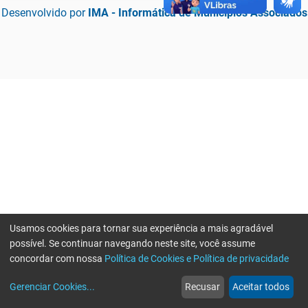
Desenvolvido por
IMA - Informática de Municípios Associados
Usamos cookies para tornar sua experiência a mais agradável
possível. Se continuar navegando neste site, você assume
concordar com nossa
Política de Cookies e Política de privacidade
home
build_circle
event
web
more_horiz
Erro ao enviar informações, por favor tente novamente
Gerenciar Cookies
...
Recusar
Aceitar todos
Início
Serviços
Eventos
Notícias
Mais