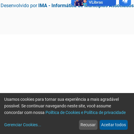
Desenvolvido por
IMA - Informática de Municípios Associados
Usamos cookies para tornar sua experiência a mais agradável
possível. Se continuar navegando neste site, você assume
concordar com nossa
Política de Cookies e Política de privacidade
home
build_circle
event
web
more_horiz
Erro ao enviar informações, por favor tente novamente
Gerenciar Cookies
...
Recusar
Aceitar todos
Início
Serviços
Eventos
Notícias
Mais