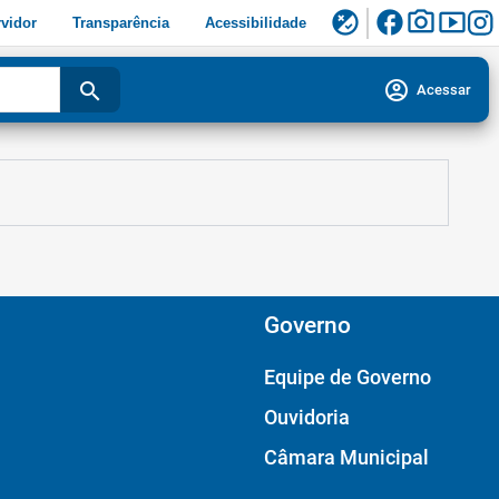
facebook
photo_camera
smart_display
flaky
vidor
Transparência
Acessibilidade
account_circle
search
Acessar
Governo
Equipe de Governo
Ouvidoria
Câmara Municipal