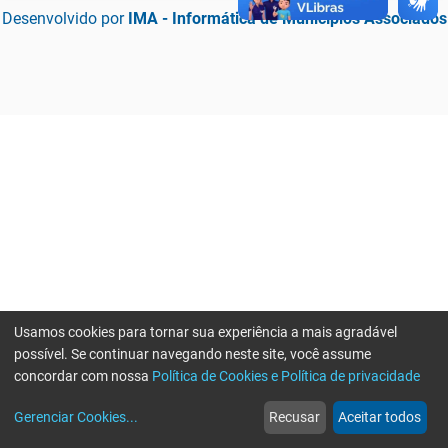
Desenvolvido por
IMA - Informática de Municípios Associados
Usamos cookies para tornar sua experiência a mais agradável
possível. Se continuar navegando neste site, você assume
concordar com nossa
Política de Cookies e Política de privacidade
home
build_circle
event
web
more_horiz
Erro ao enviar informações, por favor tente novamente
Gerenciar Cookies
...
Recusar
Aceitar todos
Início
Serviços
Eventos
Notícias
Mais