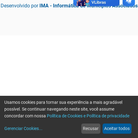
Desenvolvido por
IMA - Informática de Municípios Associados
Usamos cookies para tornar sua experiência a mais agradável
possível. Se continuar navegando neste site, você assume
concordar com nossa
Política de Cookies e Política de privacidade
home
build_circle
event
web
more_horiz
Erro ao enviar informações, por favor tente novamente
Gerenciar Cookies
...
Recusar
Aceitar todos
Início
Serviços
Eventos
Notícias
Mais