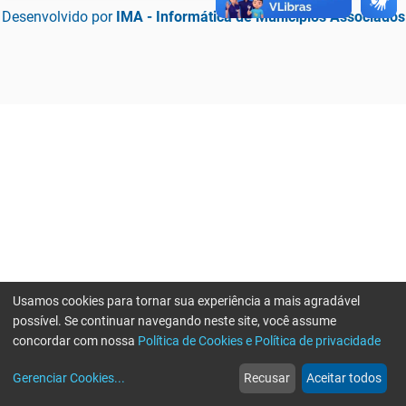
Desenvolvido por
IMA - Informática de Municípios Associados
Usamos cookies para tornar sua experiência a mais agradável
possível. Se continuar navegando neste site, você assume
concordar com nossa
Política de Cookies e Política de privacidade
home
build_circle
event
web
more_horiz
Erro ao enviar informações, por favor tente novamente
Gerenciar Cookies
...
Recusar
Aceitar todos
Início
Serviços
Eventos
Notícias
Mais