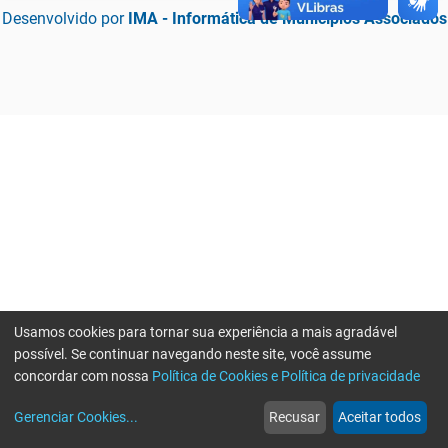
Desenvolvido por
IMA - Informática de Municípios Associados
Usamos cookies para tornar sua experiência a mais agradável
possível. Se continuar navegando neste site, você assume
concordar com nossa
Política de Cookies e Política de privacidade
home
build_circle
event
web
more_horiz
Erro ao enviar informações, por favor tente novamente
Gerenciar Cookies
...
Recusar
Aceitar todos
Início
Serviços
Eventos
Notícias
Mais