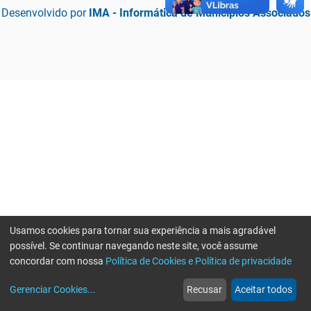
Desenvolvido por
IMA - Informática de Municípios Associados
Usamos cookies para tornar sua experiência a mais agradável
possível. Se continuar navegando neste site, você assume
concordar com nossa
Política de Cookies e Política de privacidade
home
build_circle
event
web
more_horiz
Erro ao enviar informações, por favor tente novamente
Gerenciar Cookies
...
Recusar
Aceitar todos
Início
Serviços
Eventos
Notícias
Mais