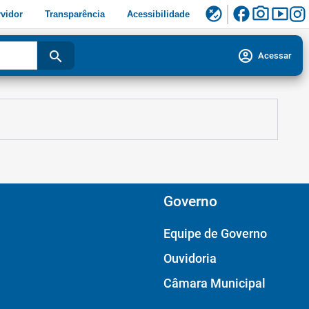
facebook
photo_camera
smart_display
flaky
vidor
Transparência
Acessibilidade
account_circle
search
Acessar
Governo
Equipe de Governo
Ouvidoria
Câmara Municipal