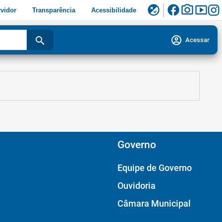
facebook
photo_camera
smart_display
flaky
vidor
Transparência
Acessibilidade
account_circle
search
Acessar
Governo
Equipe de Governo
Ouvidoria
Câmara Municipal