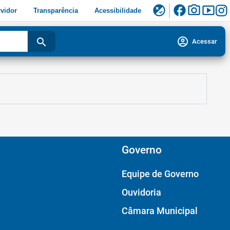
facebook
photo_camera
smart_display
flaky
vidor
Transparência
Acessibilidade
account_circle
search
Acessar
Governo
Equipe de Governo
Ouvidoria
Câmara Municipal