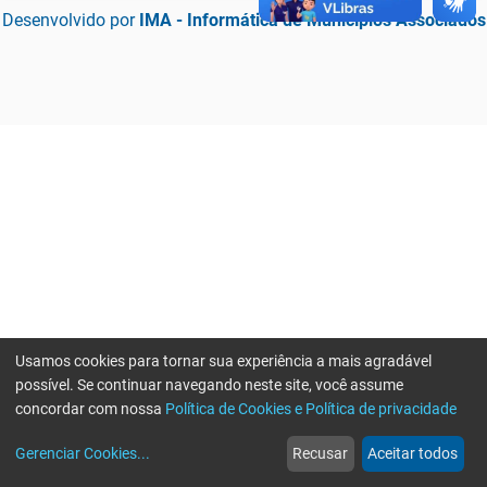
Desenvolvido por
IMA - Informática de Municípios Associados
Usamos cookies para tornar sua experiência a mais agradável
possível. Se continuar navegando neste site, você assume
concordar com nossa
Política de Cookies e Política de privacidade
home
build_circle
event
web
more_horiz
Erro ao enviar informações, por favor tente novamente
Gerenciar Cookies
...
Recusar
Aceitar todos
Início
Serviços
Eventos
Notícias
Mais