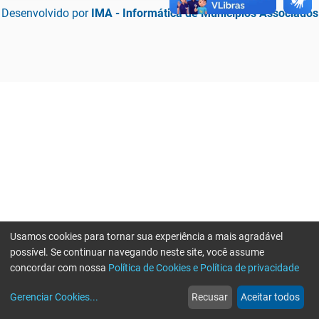
Desenvolvido por
IMA - Informática de Municípios Associados
Usamos cookies para tornar sua experiência a mais agradável
possível. Se continuar navegando neste site, você assume
concordar com nossa
Política de Cookies e Política de privacidade
home
build_circle
event
web
more_horiz
Erro ao enviar informações, por favor tente novamente
Gerenciar Cookies
...
Recusar
Aceitar todos
Início
Serviços
Eventos
Notícias
Mais