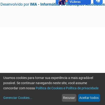
Desenvolvido por
IMA - Informática de Municípios Associados
Usamos cookies para tornar sua experiência a mais agradável
possível. Se continuar navegando neste site, você assume
concordar com nossa
Política de Cookies e Política de privacidade
home
build_circle
event
web
more_horiz
Erro ao enviar informações, por favor tente novamente
Gerenciar Cookies
...
Recusar
Aceitar todos
Início
Serviços
Eventos
Notícias
Mais