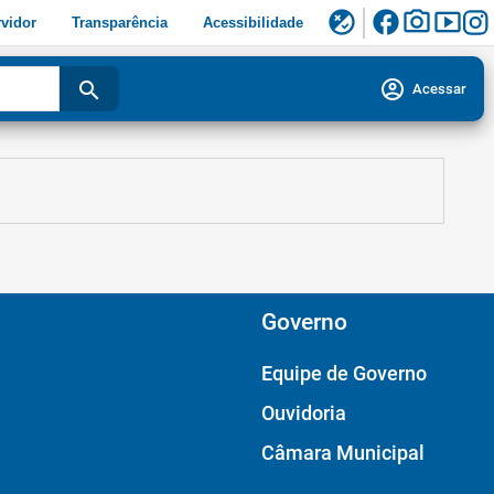
facebook
photo_camera
smart_display
flaky
vidor
Transparência
Acessibilidade
account_circle
search
Acessar
Governo
Equipe de Governo
Ouvidoria
Câmara Municipal