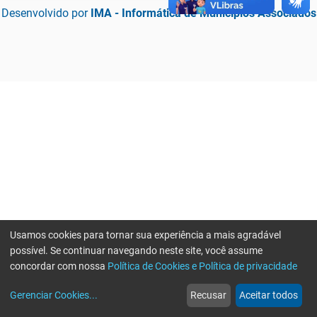
Desenvolvido por
IMA - Informática de Municípios Associados
Usamos cookies para tornar sua experiência a mais agradável
possível. Se continuar navegando neste site, você assume
concordar com nossa
Política de Cookies e Política de privacidade
home
build_circle
event
web
more_horiz
Erro ao enviar informações, por favor tente novamente
Gerenciar Cookies
...
Recusar
Aceitar todos
Início
Serviços
Eventos
Notícias
Mais