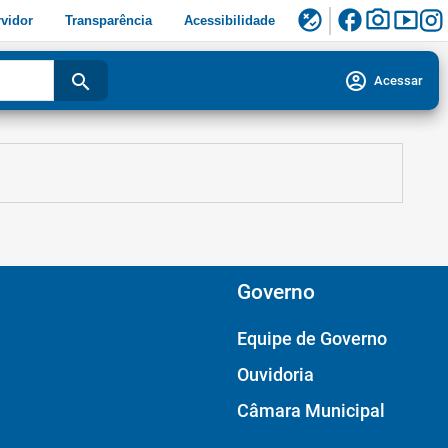
facebook
photo_camera
smart_display
flaky
vidor
Transparência
Acessibilidade
account_circle
search
Acessar
Governo
Equipe de Governo
Ouvidoria
Câmara Municipal