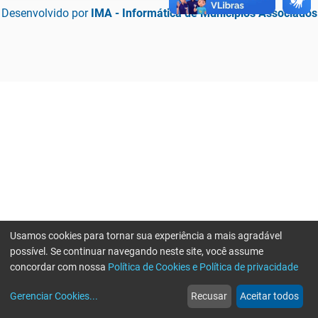
Desenvolvido por
IMA - Informática de Municípios Associados
Usamos cookies para tornar sua experiência a mais agradável
possível. Se continuar navegando neste site, você assume
concordar com nossa
Política de Cookies e Política de privacidade
home
build_circle
event
web
more_horiz
Erro ao enviar informações, por favor tente novamente
Gerenciar Cookies
...
Recusar
Aceitar todos
Início
Serviços
Eventos
Notícias
Mais