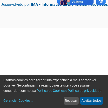
Desenvolvido por
IMA - Informática de Municípios Associados
Usamos cookies para tornar sua experiência a mais agradável
possível. Se continuar navegando neste site, você assume
concordar com nossa
Política de Cookies e Política de privacidade
home
build_circle
event
web
more_horiz
Erro ao enviar informações, por favor tente novamente
Gerenciar Cookies
...
Recusar
Aceitar todos
Início
Serviços
Eventos
Notícias
Mais