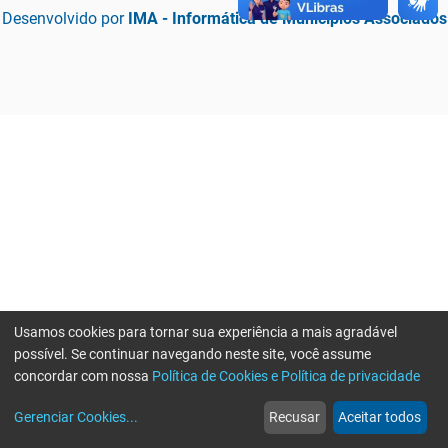
Desenvolvido por
IMA - Informática de Municípios Associados
Usamos cookies para tornar sua experiência a mais agradável
possível. Se continuar navegando neste site, você assume
concordar com nossa
Política de Cookies e Política de privacidade
home
build_circle
event
web
more_horiz
Erro ao enviar informações, por favor tente novamente
Gerenciar Cookies
...
Recusar
Aceitar todos
Início
Serviços
Eventos
Notícias
Mais