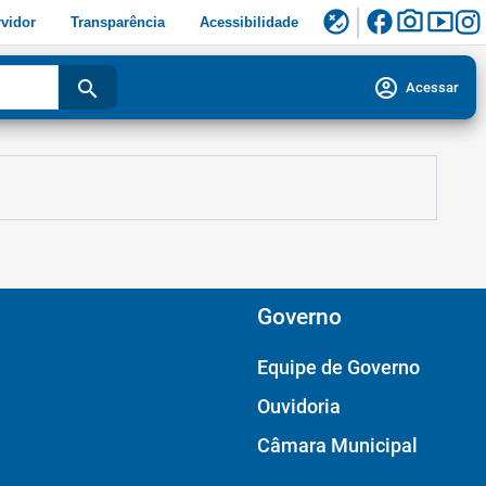
facebook
photo_camera
smart_display
flaky
vidor
Transparência
Acessibilidade
account_circle
search
Acessar
Governo
Equipe de Governo
Ouvidoria
Câmara Municipal