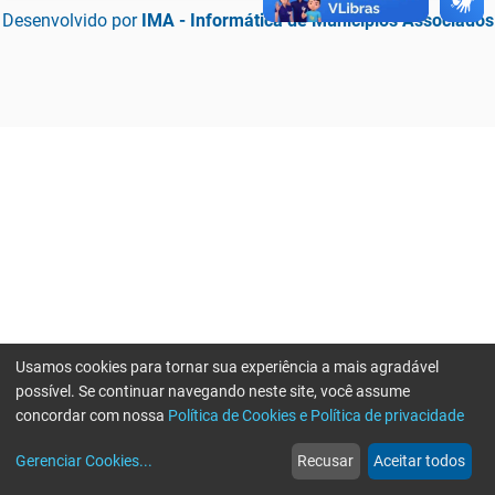
Desenvolvido por
IMA - Informática de Municípios Associados
Usamos cookies para tornar sua experiência a mais agradável
possível. Se continuar navegando neste site, você assume
concordar com nossa
Política de Cookies e Política de privacidade
home
build_circle
event
web
more_horiz
Erro ao enviar informações, por favor tente novamente
Gerenciar Cookies
...
Recusar
Aceitar todos
Início
Serviços
Eventos
Notícias
Mais