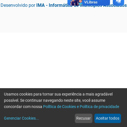
Desenvolvido por
IMA - Informática de Municípios Associados
Usamos cookies para tornar sua experiência a mais agradável
possível. Se continuar navegando neste site, você assume
concordar com nossa
Política de Cookies e Política de privacidade
home
build_circle
event
web
more_horiz
Erro ao enviar informações, por favor tente novamente
Gerenciar Cookies
...
Recusar
Aceitar todos
Início
Serviços
Eventos
Notícias
Mais