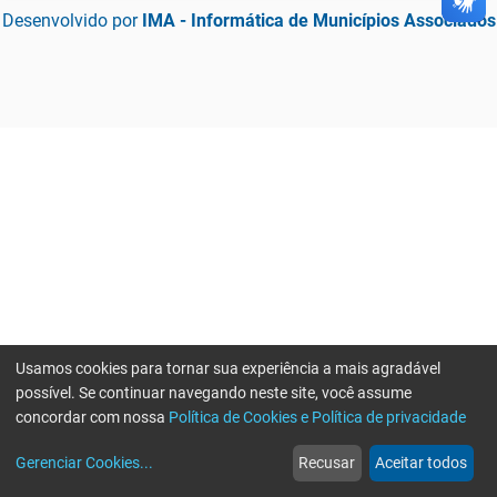
Desenvolvido por
IMA - Informática de Municípios Associados
Usamos cookies para tornar sua experiência a mais agradável
possível. Se continuar navegando neste site, você assume
concordar com nossa
Política de Cookies e Política de privacidade
home
build_circle
event
web
more_horiz
Gerenciar Cookies
...
Recusar
Aceitar todos
Início
Serviços
Eventos
Notícias
Mais