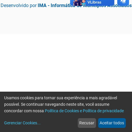
Desenvolvido por
IMA - Informática de Municípios Associados
Usamos cookies para tornar sua experiência a mais agradável
possível. Se continuar navegando neste site, você assume
concordar com nossa
Política de Cookies e Política de privacidade
home
build_circle
event
web
more_horiz
Erro ao enviar informações, por favor tente novamente
Gerenciar Cookies
...
Recusar
Aceitar todos
Início
Serviços
Eventos
Notícias
Mais