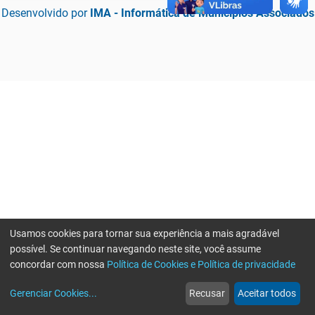
Desenvolvido por
IMA - Informática de Municípios Associados
Usamos cookies para tornar sua experiência a mais agradável
possível. Se continuar navegando neste site, você assume
concordar com nossa
Política de Cookies e Política de privacidade
home
build_circle
event
web
more_horiz
Erro ao enviar informações, por favor tente novamente
Gerenciar Cookies
...
Recusar
Aceitar todos
Início
Serviços
Eventos
Notícias
Mais