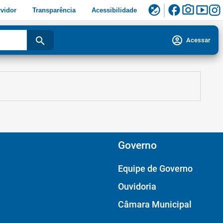
facebook
photo_camera
smart_display
flaky
vidor
Transparência
Acessibilidade
account_circle
search
Acessar
Governo
Equipe de Governo
Ouvidoria
Câmara Municipal