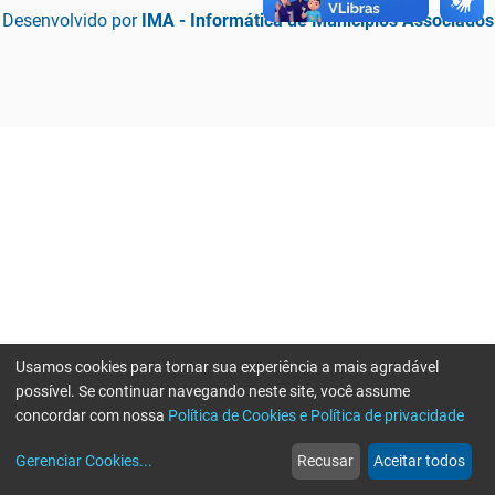
Desenvolvido por
IMA - Informática de Municípios Associados
Usamos cookies para tornar sua experiência a mais agradável
possível. Se continuar navegando neste site, você assume
concordar com nossa
Política de Cookies e Política de privacidade
home
build_circle
event
web
more_horiz
Erro ao enviar informações, por favor tente novamente
Gerenciar Cookies
...
Recusar
Aceitar todos
Início
Serviços
Eventos
Notícias
Mais