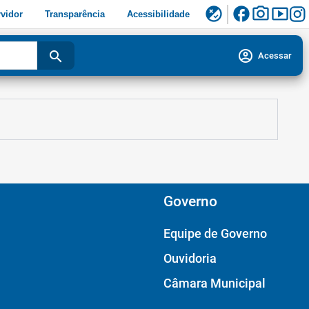
facebook
photo_camera
smart_display
flaky
vidor
Transparência
Acessibilidade
account_circle
search
Acessar
Governo
Equipe de Governo
Ouvidoria
Câmara Municipal