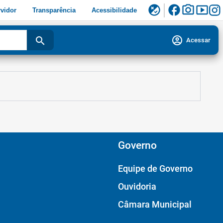
facebook
photo_camera
smart_display
flaky
vidor
Transparência
Acessibilidade
account_circle
search
Acessar
Governo
Equipe de Governo
Ouvidoria
Câmara Municipal