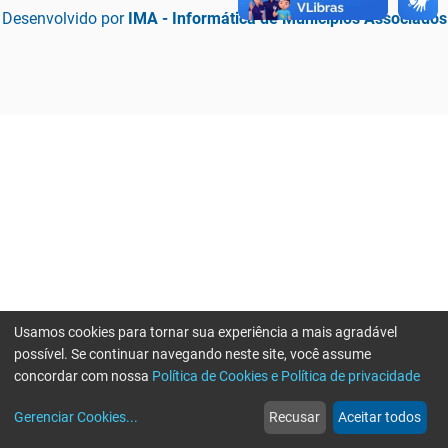
Desenvolvido por
IMA - Informática de Municípios Associados
Usamos cookies para tornar sua experiência a mais agradável
possível. Se continuar navegando neste site, você assume
concordar com nossa
Política de Cookies e Política de privacidade
home
build_circle
event
web
more_horiz
Erro ao enviar informações, por favor tente novamente
Gerenciar Cookies
...
Recusar
Aceitar todos
Início
Serviços
Eventos
Notícias
Mais