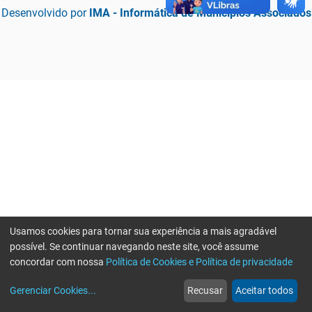
Desenvolvido por
IMA - Informática de Municípios Associados
Usamos cookies para tornar sua experiência a mais agradável
possível. Se continuar navegando neste site, você assume
concordar com nossa
Política de Cookies e Política de privacidade
home
build_circle
event
web
more_horiz
Erro ao enviar informações, por favor tente novamente
Gerenciar Cookies
...
Recusar
Aceitar todos
Início
Serviços
Eventos
Notícias
Mais