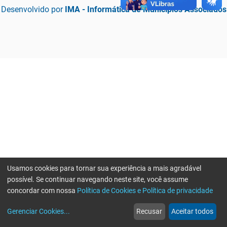
Desenvolvido por
IMA - Informática de Municípios Associados
Usamos cookies para tornar sua experiência a mais agradável
possível. Se continuar navegando neste site, você assume
concordar com nossa
Política de Cookies e Política de privacidade
home
build_circle
event
web
more_horiz
Erro ao enviar informações, por favor tente novamente
Gerenciar Cookies
...
Recusar
Aceitar todos
Início
Serviços
Eventos
Notícias
Mais