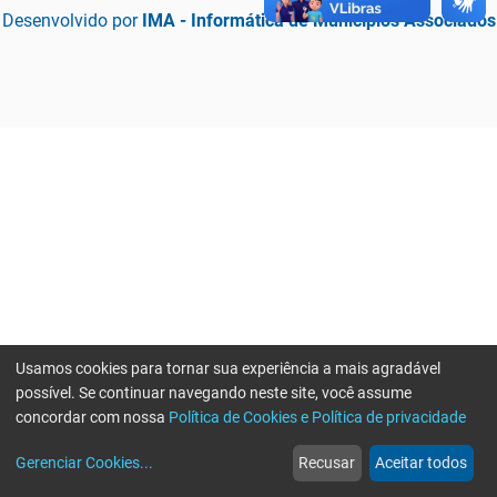
Desenvolvido por
IMA - Informática de Municípios Associados
Usamos cookies para tornar sua experiência a mais agradável
possível. Se continuar navegando neste site, você assume
concordar com nossa
Política de Cookies e Política de privacidade
home
build_circle
event
web
more_horiz
Erro ao enviar informações, por favor tente novamente
Gerenciar Cookies
...
Recusar
Aceitar todos
Início
Serviços
Eventos
Notícias
Mais