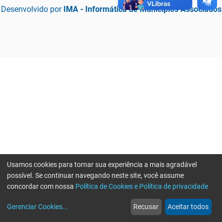
Desenvolvido por
IMA - Informática de Municípios Associados
Usamos cookies para tornar sua experiência a mais agradável
possível. Se continuar navegando neste site, você assume
concordar com nossa
Política de Cookies e Política de privacidade
home
build_circle
event
web
more_horiz
Erro ao enviar informações, por favor tente novamente
Gerenciar Cookies
...
Recusar
Aceitar todos
Início
Serviços
Eventos
Notícias
Mais